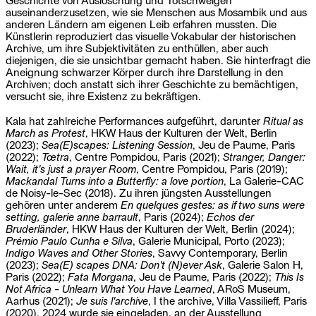
auseinanderzusetzen, wie sie Menschen aus Mosambik und aus
anderen Ländern am eigenen Leib erfahren mussten. Die
Künstlerin reproduziert das visuelle Vokabular der historischen
Archive, um ihre Subjektivitäten zu enthüllen, aber auch
diejenigen, die sie unsichtbar gemacht haben. Sie hinterfragt die
Aneignung schwarzer Körper durch ihre Darstellung in den
Archiven; doch anstatt sich ihrer Geschichte zu bemächtigen,
versucht sie, ihre Existenz zu bekräftigen.
Kala hat zahlreiche Performances aufgeführt, darunter
Ritual as
March as Protest
, HKW Haus der Kulturen der Welt, Berlin
(2023);
Sea(E)scapes: Listening Session
, Jeu de Paume, Paris
(2022);
Tœtra
, Centre Pompidou, Paris (2021);
Stranger, Danger:
Wait, it's just a prayer Room
, Centre Pompidou, Paris (2019);
Mackandal Turns into a Butterfly: a love portion
, La Galerie-CAC
de Noisy-le-Sec (2018). Zu ihren jüngsten Ausstellungen
gehören unter anderem
En quelques gestes: as if two suns were
setting, galerie anne barrault
, Paris (2024);
Echos der
Bruderländer
, HKW Haus der Kulturen der Welt, Berlin (2024);
Prémio Paulo Cunha e Silva
, Galerie Municipal, Porto (2023);
Indigo Waves and Other Stories
, Savvy Contemporary, Berlin
(2023);
Sea(E) scapes DNA: Don't (N)ever Ask
, Galerie Salon H,
Paris (2022);
Fata Morgana
, Jeu de Paume, Paris (2022);
This Is
Not Africa - Unlearn What You Have Learned
, ARoS Museum,
Aarhus (2021);
Je suis l'archive
, I the archive, Villa Vassilieff, Paris
(2020). 2024 wurde sie eingeladen, an der Ausstellung