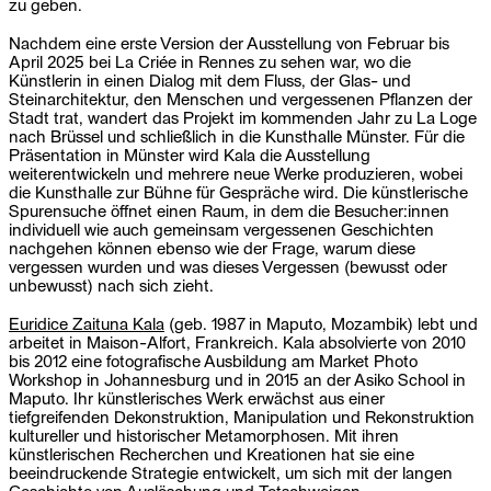
zu geben.
Nachdem eine erste Version der Ausstellung von Februar bis
April 2025 bei La Criée in Rennes zu sehen war, wo die
Künstlerin in einen Dialog mit dem Fluss, der Glas- und
Steinarchitektur, den Menschen und vergessenen Pflanzen der
Stadt trat, wandert das Projekt im kommenden Jahr zu La Loge
nach Brüssel und schließlich in die Kunsthalle Münster. Für die
Präsentation in Münster wird Kala die Ausstellung
weiterentwickeln und mehrere neue Werke produzieren, wobei
die Kunsthalle zur Bühne für Gespräche wird. Die künstlerische
Spurensuche öffnet einen Raum, in dem die Besucher:innen
individuell wie auch gemeinsam vergessenen Geschichten
nachgehen können ebenso wie der Frage, warum diese
vergessen wurden und was dieses Vergessen (bewusst oder
unbewusst) nach sich zieht.
Euridice Zaituna Kala
(geb. 1987 in Maputo, Mozambik) lebt und
arbeitet in Maison-Alfort, Frankreich. Kala absolvierte von 2010
bis 2012 eine fotografische Ausbildung am Market Photo
Workshop in Johannesburg und in 2015 an der Asiko School in
Maputo. Ihr künstlerisches Werk erwächst aus einer
tiefgreifenden Dekonstruktion, Manipulation und Rekonstruktion
kultureller und historischer Metamorphosen. Mit ihren
künstlerischen Recherchen und Kreationen hat sie eine
beeindruckende Strategie entwickelt, um sich mit der langen
Geschichte von Auslöschung und Totschweigen